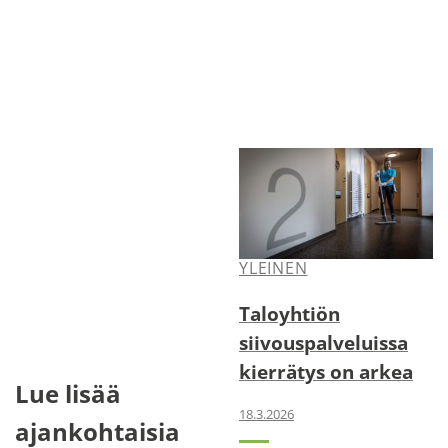
YLEINEN
Taloyhtiön
siivouspalveluissa
kierrätys on arkea
Lue lisää
18.3.2026
ajankohtaisia