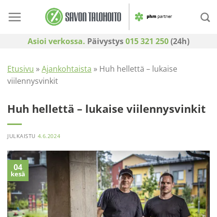
Skip
to
content
Asioi verkossa.
Päivystys
015 321 250
(24h)
Etusivu
»
Ajankohtaista
»
Huh hellettä – lukaise
viilennysvinkit
Huh hellettä – lukaise viilennysvinkit
JULKAISTU
4.6.2024
04
kesä