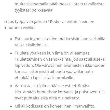
muita valitsemalla päähineeksi jotain tavallisesta
tyylistäsi poikkeavaa!
Entäs työpäivän jälkeen? Kodin viilentämiseen on
muutama vinkki:
Estä auringon säteiden matka sisätilaan verhoilla
tai sälekaihtimilla.
Tuuleta yöaikaan kun ilma on viileämpää.
Tuulettaminen on tehokkainta, jos saat aikaiseksi
läpivedon. Ole varovainen avonaisten ikkunoiden
kanssa, ettei niistä aiheudu vaaratilanteita
etenkään lapsille tai lemmikeille.
Varmista, että ilma pääsee esteettömästi
kiertämään huoneissa: korvaus- ja poistoventtiilit
ovat puhtaita eikä niitä ole peitetty.
Mikäli kodissasi on koneellinen ilmanvaihto,