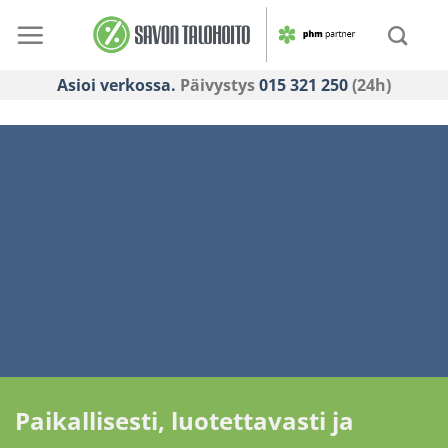
Skip
to
content
Asioi verkossa.
Päivystys
015 321 250
(24h)
Paikallisesti, luotettavasti ja