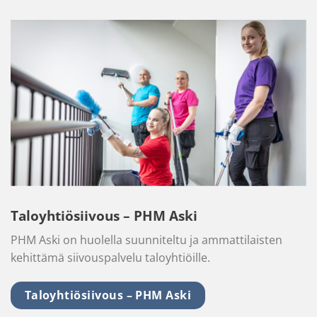
Taloyhtiösiivous – PHM Aski
PHM Aski on huolella suunniteltu ja ammattilaisten
kehittämä siivouspalvelu taloyhtiöille.
Taloyhtiösiivous – PHM Aski