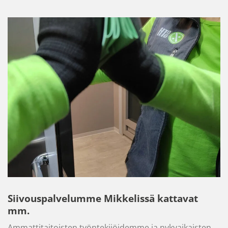
Siivouspalvelumme Mikkelissä kattavat
mm.
Ammattitaitoisten työntekijöidemme ja nykyaikaisten