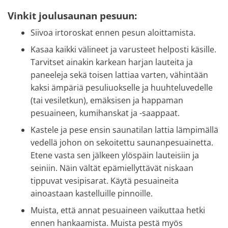
Vinkit joulusaunan pesuun:
Siivoa irtoroskat ennen pesun aloittamista.
Kasaa kaikki välineet ja varusteet helposti käsille.
Tarvitset ainakin karkean harjan lauteita ja
paneeleja sekä toisen lattiaa varten, vähintään
kaksi ämpäriä pesuliuokselle ja huuhteluvedelle
(tai vesiletkun), emäksisen ja happaman
pesuaineen, kumihanskat ja -saappaat.
Kastele ja pese ensin saunatilan lattia lämpimällä
vedellä johon on sekoitettu saunanpesuainetta.
Etene vasta sen jälkeen ylöspäin lauteisiin ja
seiniin. Näin vältät epämiellyttävät niskaan
tippuvat vesipisarat. Käytä pesuaineita
ainoastaan kastelluille pinnoille.
Muista, että annat pesuaineen vaikuttaa hetki
ennen hankaamista. Muista pestä myös