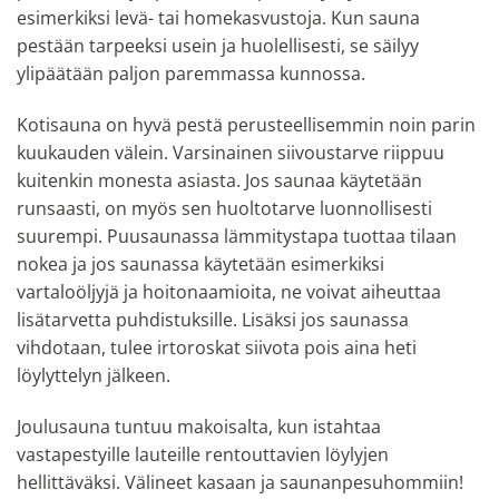
esimerkiksi levä- tai homekasvustoja. Kun sauna
pestään tarpeeksi usein ja huolellisesti, se säilyy
ylipäätään paljon paremmassa kunnossa.
Kotisauna on hyvä pestä perusteellisemmin noin parin
kuukauden välein. Varsinainen siivoustarve riippuu
kuitenkin monesta asiasta. Jos saunaa käytetään
runsaasti, on myös sen huoltotarve luonnollisesti
suurempi. Puusaunassa lämmitystapa tuottaa tilaan
nokea ja jos saunassa käytetään esimerkiksi
vartaloöljyjä ja hoitonaamioita, ne voivat aiheuttaa
lisätarvetta puhdistuksille. Lisäksi jos saunassa
vihdotaan, tulee irtoroskat siivota pois aina heti
löylyttelyn jälkeen.
Joulusauna tuntuu makoisalta, kun istahtaa
vastapestyille lauteille rentouttavien löylyjen
hellittäväksi. Välineet kasaan ja saunanpesuhommiin!