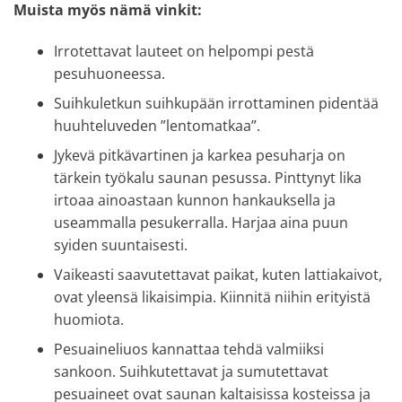
Muista myös nämä vinkit:
Irrotettavat lauteet on helpompi pestä
pesuhuoneessa.
Suihkuletkun suihkupään irrottaminen pidentää
huuhteluveden ”lentomatkaa”.
Jykevä pitkävartinen ja karkea pesuharja on
tärkein työkalu saunan pesussa. Pinttynyt lika
irtoaa ainoastaan kunnon hankauksella ja
useammalla pesukerralla. Harjaa aina puun
syiden suuntaisesti.
Vaikeasti saavutettavat paikat, kuten lattiakaivot,
ovat yleensä likaisimpia. Kiinnitä niihin erityistä
huomiota.
Pesuaineliuos kannattaa tehdä valmiiksi
sankoon. Suihkutettavat ja sumutettavat
pesuaineet ovat saunan kaltaisissa kosteissa ja