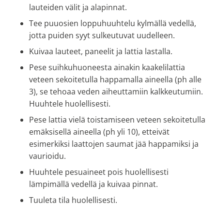
lauteiden välit ja alapinnat.
Tee puuosien loppuhuuhtelu kylmällä vedellä,
jotta puiden syyt sulkeutuvat uudelleen.
Kuivaa lauteet, paneelit ja lattia lastalla.
Pese suihkuhuoneesta ainakin kaakelilattia
veteen sekoitetulla happamalla aineella (ph alle
3), se tehoaa veden aiheuttamiin kalkkeutumiin.
Huuhtele huolellisesti.
Pese lattia vielä toistamiseen veteen sekoitetulla
emäksisellä aineella (ph yli 10), etteivät
esimerkiksi laattojen saumat jää happamiksi ja
vaurioidu.
Huuhtele pesuaineet pois huolellisesti
lämpimällä vedellä ja kuivaa pinnat.
Tuuleta tila huolellisesti.