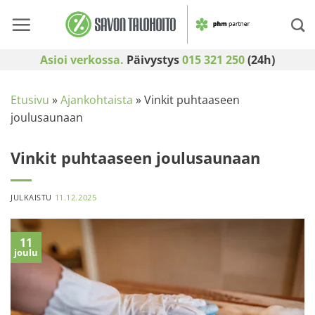
Skip
to
content
Asioi verkossa.
Päivystys
015 321 250
(24h)
Etusivu
»
Ajankohtaista
»
Vinkit puhtaaseen
joulusaunaan
Vinkit puhtaaseen joulusaunaan
JULKAISTU
11.12.2025
11
joulu