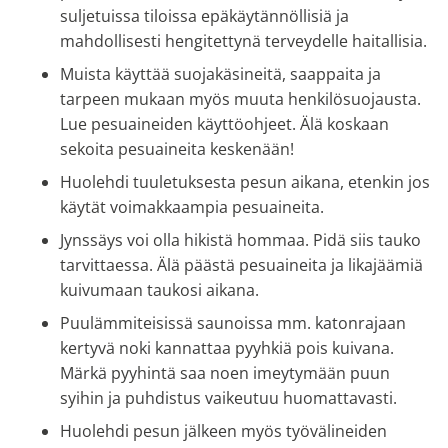
suljetuissa tiloissa epäkäytännöllisiä ja
mahdollisesti hengitettynä terveydelle haitallisia.
Muista käyttää suojakäsineitä, saappaita ja
tarpeen mukaan myös muuta henkilösuojausta.
Lue pesuaineiden käyttöohjeet. Älä koskaan
sekoita pesuaineita keskenään!
Huolehdi tuuletuksesta pesun aikana, etenkin jos
käytät voimakkaampia pesuaineita.
Jynssäys voi olla hikistä hommaa. Pidä siis tauko
tarvittaessa. Älä päästä pesuaineita ja likajäämiä
kuivumaan taukosi aikana.
Puulämmiteisissä saunoissa mm. katonrajaan
kertyvä noki kannattaa pyyhkiä pois kuivana.
Märkä pyyhintä saa noen imeytymään puun
syihin ja puhdistus vaikeutuu huomattavasti.
Huolehdi pesun jälkeen myös työvälineiden