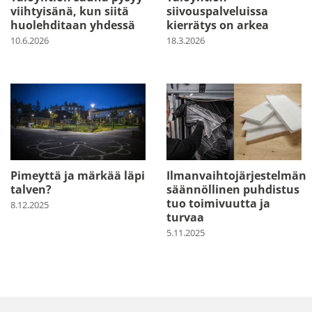
viihtyisänä, kun siitä
siivouspalveluissa
huolehditaan yhdessä
kierrätys on arkea
10.6.2026
18.3.2026
Pimeyttä ja märkää läpi
Ilmanvaihtojärjestelmän
talven?
säännöllinen puhdistus
tuo toimivuutta ja
8.12.2025
turvaa
5.11.2025