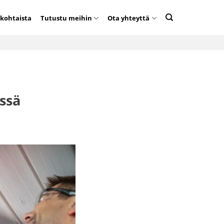
kohtaista
Tutustu meihin
Ota yhteyttä
ssä