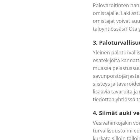
Palovaroitinten han
omistajalle. Laki a
omistajat voivat su
taloyhtiössäsi? Ota
3. Paloturvallisu
Yleinen paloturvallis
osatekijöitä kannat
muassa pelastussuun
savunpoistojärjestel
siisteys ja tavaroid
lisääviä tavaroita ja
tiedottaa yhtiössä t
4. Silmät auki v
Vesivahinkojakin voi
turvallisuustoimi ed
kurkata silloin tällö