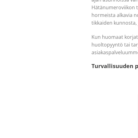
Hätänumeroviikon te
hormeista alkavia n
tikkaiden kunnosta,
Kun huomaat korjatta
huoltopyyntö tai ta
asiakaspalveluumm
Turvallisuuden p