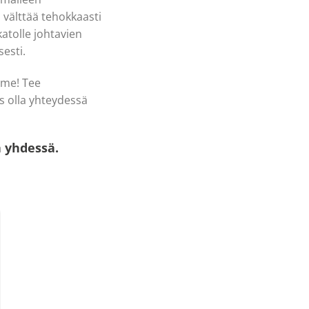
välttää tehokkaasti
atolle johtavien
esti.
mme! Tee
s olla yhteydessä
ä yhdessä.