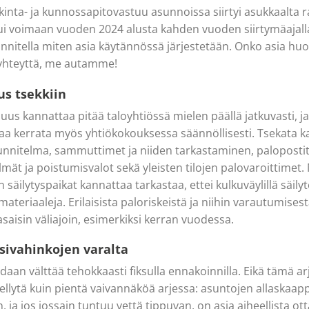
kinta- ja kunnossapitovastuu asunnoissa siirtyi asukkaalta
stui voimaan vuoden 2024 alusta kahden vuoden siirtymäajall
unnitella miten asia käytännössä järjestetään. Onko asia huo
 yhteyttä, me autamme!
us tsekkiin
uus kannattaa pitää taloyhtiössä mielen päällä jatkuvasti, ja 
taa kerrata myös yhtiökokouksessa säännöllisesti. Tsekata
nitelma, sammuttimet ja niiden tarkastaminen, palopostit
mät ja poistumisvalot sekä yleisten tilojen palovaroittimet. 
en säilytyspaikat kannattaa tarkastaa, ettei kulkuväylillä säi
 materiaaleja. Erilaisista paloriskeistä ja niihin varautumise
asaisin väliajoin, esimerkiksi kerran vuodessa.
esivahinkojen varalta
daan välttää tehokkaasti fiksulla ennakoinnilla. Eikä tämä ar
ellytä kuin pientä vaivannäköä arjessa: asuntojen allaskaap
in, ja jos jossain tuntuu vettä tippuvan, on asia aiheellista o