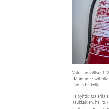
Valtakunnallista 11
Hätänumeroviikolla 
hädän hetkellä.
Taloyhtiöissä erilai
asukkaiden, hallituk
Viihtyisyyden ja tu