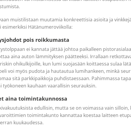
istumista.
an muistilistaan muutamia konkreettisia asioita ja vinkkejä,
i esimerkiksi Hätänumeroviikolla:
ysjohdot pois roikkumasta
stolppaan ei kannata jättää johtoa paikalleen pistorasialaa
ottaa aina auton lämmityksen päätteeksi. Irrallaan retkottav
iskin ohikulkijoille, kun lumi suojasään koittaessa sulaa lä
apeli voi myös pudota ja hautautua lumihankeen, minkä seu
omaa sitä parkkipaikkoja puhdistaessaan. Pahimmassa tapa
ni työkoneen kauhaan vaarallisin seurauksin.
met aina toimintakunnossa
ivakuutuksista edullisin, mutta se on voimassa vain silloin, k
ovaroittimien toimintakunto kannattaa koestaa laitteen etup
kerran kuukaudessa.