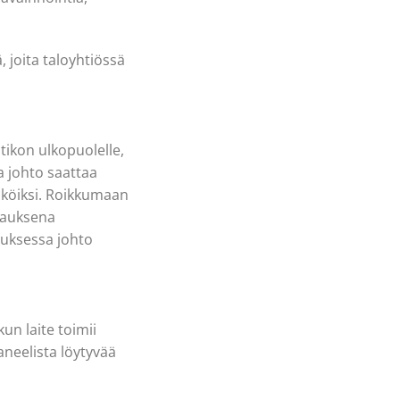
 joita taloyhtiössä
tikon ulkopuolelle,
a johto saattaa
täköiksi. Roikkumaan
rauksena
uksessa johto
un laite toimii
aneelista löytyvää