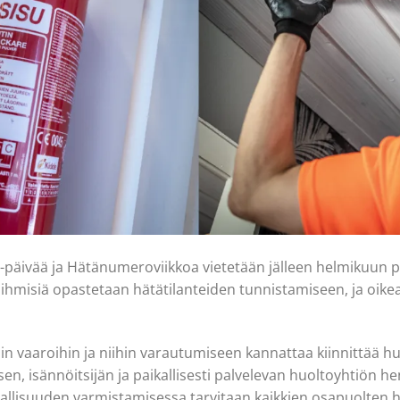
2-päivää ja Hätänumeroviikkoa vietetään jälleen helmikuun pu
ihmisiä opastetaan hätätilanteiden tunnistamiseen, ja oik
siin vaaroihin ja niihin varautumiseen kannattaa kiinnittää
sen, isännöitsijän ja paikallisesti palvelevan huoltoyhtiön 
rvallisuuden varmistamisessa tarvitaan kaikkien osapuolten h