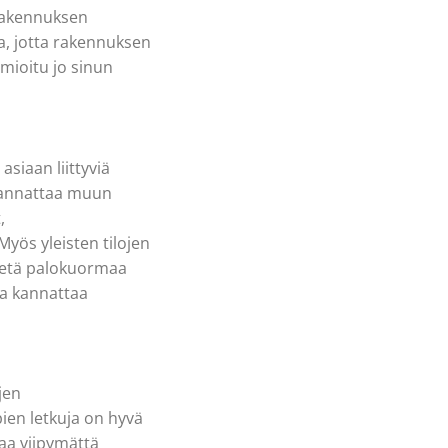
 rakennuksen
a, jotta rakennuksen
mioitu jo sinun
asiaan liittyviä
 kannattaa muun
,
Myös yleisten tilojen
lytetä palokuormaa
sta kannattaa
jen
pien letkuja on hyvä
ttaa viipymättä