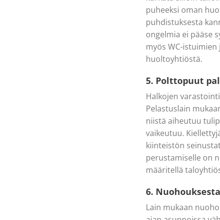
puheeksi oman huolt
puhdistuksesta kanna
ongelmia ei pääse s
myös WC-istuimien j
huoltoyhtiöstä.
5. Polttopuut pa
Halkojen varastointi
Pelastuslain mukaan 
niistä aiheutuu tul
vaikeutuu. Kiellettyj
kiinteistön seinusta
perustamiselle on no
määritellä taloyhti
6. Nuohouksesta
Lain mukaan nuohous
ajan asunnoissa vä