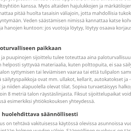
oyhtiön kanssa. Myös altaiden hajulukkojen ja märkätiloje
ttaa pitää huolta tasaisin väliajoin, jotta mahdollisia tukok
yntymään. Veden säästämisen nimissä kannattaa katse kohdi
a hanojen kuntoon: jos vuotoja löytyy, löytyy osaava korjau
loturvalliseen paikkaan
 ja puupinojen sijoittelu tulee toteuttaa aina paloturvallis
helposti syttyvää materiaalia, kuten polttopuita, ei saa säily
ipalon syttymisen tai leviämisen vaaraa tai että tulipalon 
ä säilytyspaikkoja ovat mm. ullakot, kellarit, autokatokset ja -
t ja niiden alapuolella olevat tilat. Sopiva turvaetäisyys halk
in 8 metriä talon räystäslinjasta. Fiksut sijoittelupaikat voi
össä esimerkiksi yhtiökokouksen yhteydessä.
 huolehdittava säännöllisesti
 on tehtävä vakituisessa käytössä olevissa asunnoissa vuos
hintään kolmen vuoden välein. Säännöllinen nuohous on tä