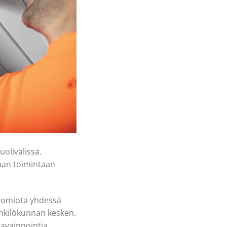
olivälissä.
eaan toimintaan
 huomiota yhdessä
henkilökunnan kesken.
avainnointia,