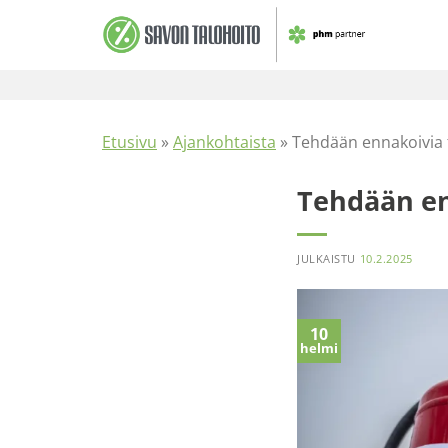
Skip
to
content
Etusivu
»
Ajankohtaista
»
Tehdään ennakoivia 
Tehdään en
JULKAISTU
10.2.2025
10
helmi