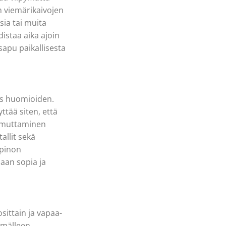
n viemärikaivojen
sia tai muita
staa aika ajoin
sapu paikallisesta
uus huomioiden.
ttää siten, että
sammuttaminen
tallit sekä
opinon
daan sopia ja
ittain ja vapaa-
smälleen