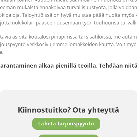
eman mukaista ennakoivaa turvallisuustyötä, jolla voidaan 
okipaloja. Taloyhtiöissä on hyvä muistaa pitää huolta myös k
 jotta nokikolari pääsee nousemaan työn touhuunsa turvallis
via asioita kotitalosi pihapiirissä tai sisätiloissa, me auta
rjouspyyntö verkkosivujemme lomakkeiden kautta. Voit myö
e.
arantaminen alkaa pienillä teoilla. Tehdään niit
Kiinnostuitko? Ota yhteyttä
Lähetä tarjouspyyntö