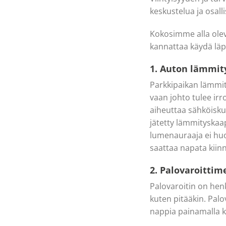
keskustelua ja osall
Kokosimme alla oleva
kannattaa käydä läp
1. Auton lämmit
Parkkipaikan lämmity
vaan johto tulee irr
aiheuttaa sähköiskur
jätetty lämmityska
lumenauraaja ei hu
saattaa napata kiin
2. Palovaroitti
Palovaroitin on henk
kuten pitääkin. Pal
nappia painamalla 