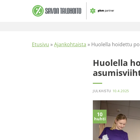
Skip
to
content
Etusivu
»
Ajankohtaista
»
Huolella hoidettu po
Huolella h
asumisviih
JULKAISTU
10.4.2025
10
huhti