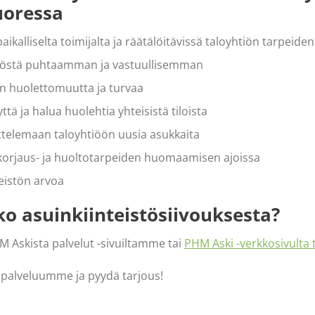
oressa
paikalliselta toimijalta ja räätälöitävissä taloyhtiön tarpeid
tiöstä puhtaamman ja vastuullisemman
 huolettomuutta ja turvaa
yttä ja halua huolehtia yhteisistä tiloista
telemaan taloyhtiöön uusia asukkaita
korjaus- ja huoltotarpeiden huomaamisen ajoissa
teistön arvoa
ko asuinkiinteistösiivouksesta?
M Askista palvelut -sivuiltamme tai
PHM Aski -verkkosivulta 
spalveluumme ja pyydä tarjous!