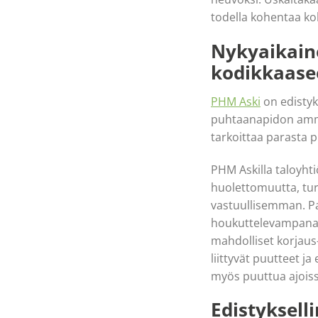
todella kohentaa kok
Nykyaikaine
kodikkaase
PHM Aski
on edistyks
puhtaanapidon amma
tarkoittaa parasta p
PHM Askilla taloyht
huolettomuutta, tur
vastuullisemman. Pa
houkuttelevampana uu
mahdolliset korjaus
liittyvät puutteet
myös puuttua ajoiss
Edistyksell