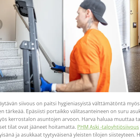
ytävän siivous on paitsi hygieniasyistä välttämätöntä myö
n tärkeää. Epäsiisti portaikko välitasanteineen on suru asuk
yös kerrostalon asuntojen arvoon. Harva haluaa muuttaa ta
set tilat ovat jääneet hoitamatta.
PHM Aski -taloyhtiösiivous
tyisänä ja asukkaat tyytyväisenä yleisten tilojen siisteyteen. 