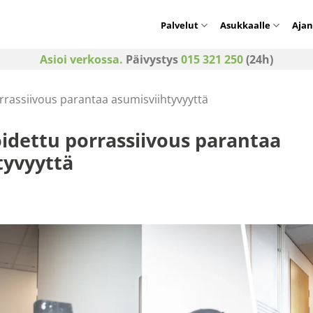
Palvelut
Asukkaalle
Ajan
Asioi verkossa.
Päivystys
015 321 250
(24h)
rrassiivous parantaa asumisviihtyvyyttä
oidettu porrassiivous parantaa
tyvyyttä