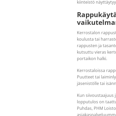
kiinteistö näyttäyt
Rappukäytä
vaikutelma
Kerrostalon rappuste
koulusta tai harrast
rappusten ja tasant
kutsuttu vieras ker
portaikon halki.
Kerrostaloissa rappu
Puutteet tai laiminl
jäsenistölle tai isän
Kun siivoustaajuus j
lopputulos on taatt
Puhdas, PHM Loisto.
asiakaspalveluumme 