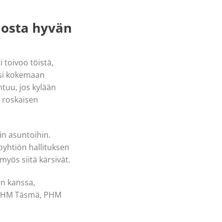
losta hyvän
 toivoo töistä,
uisi kokemaan
tuu, jos kylään
a roskaisen
in asuntoihin.
oyhtiön hallituksen
myös siitä kärsivät.
en kanssa,
: PHM Täsmä, PHM