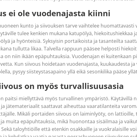
s ei ole vuodenajasta kiinni
uoneen kunto ja siivouksen tarve vaihtelee huomattavasti
ytäville tulee kenkien mukana katupölyä, hiekoitushiekkaa j
yä ja hyönteisiä. Syksyisin portaikoista ja tasanteilta saatta
na tullutta likaa. Talvella rappuun pääsee helposti hiekoit
sa on niin ikään epäpuhtauksia. Vuodenajan ei kuitenkaan pitä
rvetta. Kun siivous hoidetaan vuodenajasta, kuukaudesta ja 
olella, pysyy siisteystasapaino yllä eikä sesonkilika pääse yll
iivous on myös turvallisuusasia
n paitsi miellyttävä myös turvallinen ympäristö. Käytävillä 
 ja jätemateriaalit saattavat aiheuttaa vaaratilanteita varo
älle. Mikäli portaiden siivous on laiminlyöty, on lattioille, ta
ä ja muita epäpuhtauksia, mikä huonontaa sisäilmaa ja vaik
Sekä taloyhtiöille että etenkin osakkaille ja vuokralaisille vo
a ja kehdatkaa vaatia parasta porrashuoneen siivouksen suht