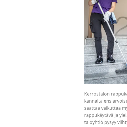
Kerrostalon rappukä
kannalta ensiarvoise
saattaa vaikuttaa m
rappukäytävä ja ylei
taloyhtiö pysyy viih