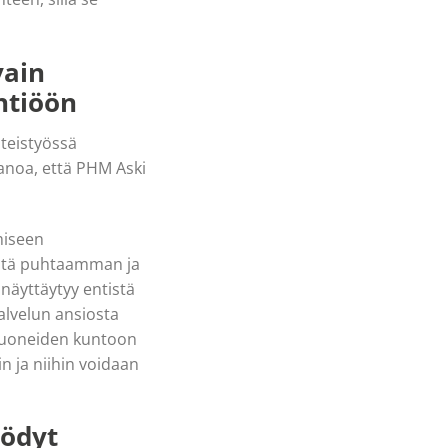
vain
htiöön
hteistyössä
anoa, että PHM Aski
miseen
iöstä puhtaamman ja
näyttäytyy entistä
alvelun ansiosta
shuoneiden kuntoon
 ja niihin voidaan
yödyt