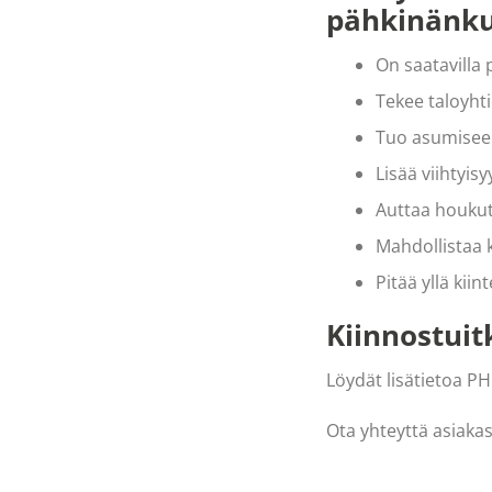
pähkinänku
On saatavilla 
Tekee taloyh
Tuo asumiseen
Lisää viihtyisy
Auttaa houkut
Mahdollistaa 
Pitää yllä kiin
Kiinnostuit
Löydät lisätietoa PH
Ota yhteyttä asiaka