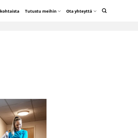
kohtaista
Tutustu meihin
Ota yhteyttä