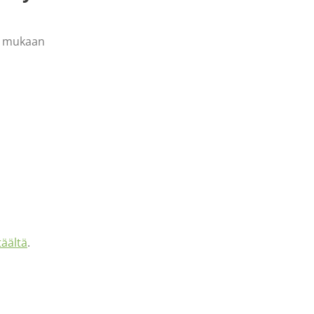
en mukaan
täältä
.