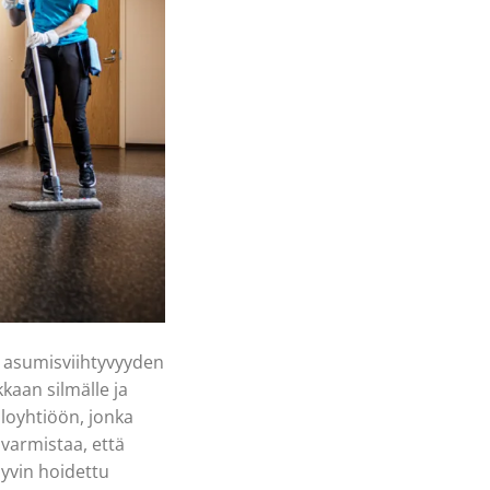
s asumisviihtyvyyden
kaan silmälle ja
loyhtiöön, jonka
varmistaa, että
Hyvin hoidettu