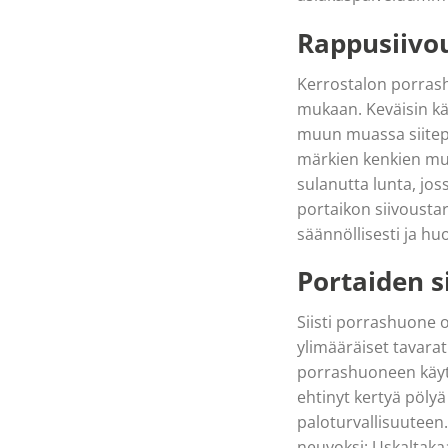
Rappusiivou
Kerrostalon porrash
mukaan. Keväisin kä
muun muassa siitepöl
märkien kenkien muka
sulanutta lunta, jos
portaikon siivousta
säännöllisesti ja hu
Portaiden s
Siisti porrashuone o
ylimääräiset tavarat
porrashuoneen käyttäj
ehtinyt kertyä pöly
paloturvallisuuteen. 
neuvoksi: Uskaltaka