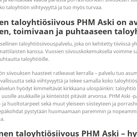
o taloyhtiön viihtyvyyttä ja tuo myös turvaa.
n taloyhtiösiivous PHM Aski on a
en, toimivaan ja puhtaaseen taloy
ellinen taloyhtiösiivouspalvelu, joka on kehitetty tiiviissä y
ttilaisten kanssa. Vuosien siivouskokemuksella voimme s
uhtautta taloyhtiöille.
iön siivouksen haasteet ratkeavat kerralla – palvelu tuo asu
vallisuutta sekä viihtyvyyttä ja tekee samalla koko taloyht
lvelun hyödyt kimmeltävät kirkkaana ulospäinkin: taloyhtiö 
sille asukkaille ja kiinteistöt pitävät arvonsa. PHM Aski -p
- ja huoltotarpeet sekä muut yleiseen siisteyteen ja porra
 ja epäkohdat pystytään huomaamaan paremmin ja nopeammin
a.
inen taloyhtiösiivous PHM Aski – h