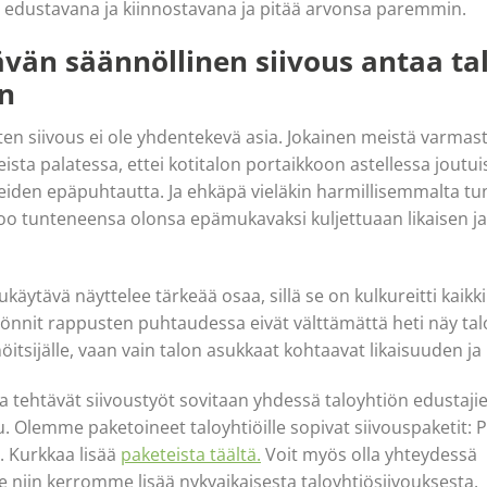
yy edustavana ja kiinnostavana ja pitää arvonsa paremmin.
vän säännöllinen siivous antaa ta
n
n siivous ei ole yhdentekevä asia. Jokainen meistä varmasti
eista palatessa, ettei kotitalon portaikkoon astellessa jout
eiden epäpuhtautta. Ja ehkäpä vieläkin harmillisemmalta tun
too tunteneensa olonsa epämukavaksi kuljettuaan likaisen j
käytävä näyttelee tärkeää osaa, sillä se on kulkureitti kaikki
yönnit rappusten puhtaudessa eivät välttämättä heti näy tal
nöitsijälle, vaan vain talon asukkaat kohtaavat likaisuuden ja 
a tehtävät siivoustyöt sovitaan yhdessä taloyhtiön edustaji
u. Olemme paketoineet taloyhtiöille sopivat siivouspaketit
 Kurkkaa lisää
paketeista täältä.
Voit myös olla yhteydessä
niin kerromme lisää nykyaikaisesta taloyhtiösiivouksesta.