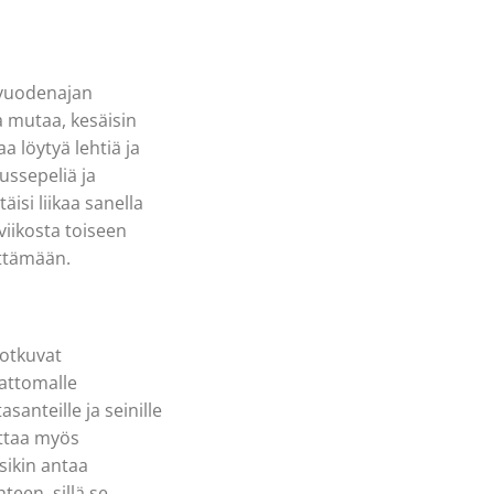
 vuodenajan
a mutaa, kesäisin
a löytyä lehtiä ja
ussepeliä ja
isi liikaa sanella
viikosta toiseen
ättämään.
notkuvat
mattomalle
santeille ja seinille
uttaa myös
isikin antaa
een, sillä se